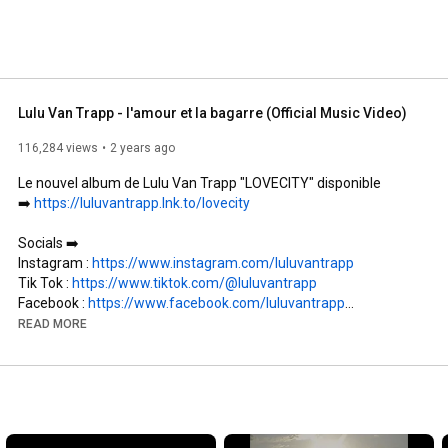
Lulu Van Trapp - l'amour et la bagarre (Official Music Video)
116,284 views
2 years ago
Le nouvel album de Lulu Van Trapp "LOVECITY" disponible 

➡️ 
https://luluvantrapp.lnk.to/lovecity
Socials ➡️

Instagram : 
https://www.instagram.com/luluvantrapp
Tik Tok : 
https://www.tiktok.com/@luluvantrapp
Facebook : 
https://www.facebook.com/luluvantrapp​
Twitter : 
https://twitter.com/luluvantrapp​
READ MORE
LULU VAN TRAPP 

“L’AMOUR ET LA BAGARRE”

AVEC

Lulu Van Trapp
