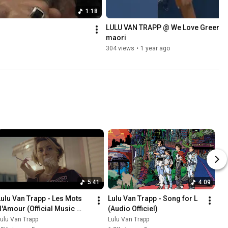
1:18
LULU VAN TRAPP @ We Love Green - la
maori
304 views
•
1 year ago
5:41
4:09
Lulu Van Trapp - Les Mots 
Lulu Van Trapp - Song for L 
d'Amour (Official Music 
(Audio Officiel)
Video)
ulu Van Trapp
Lulu Van Trapp