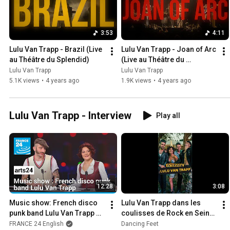
boussole, notre inspiration et notre
espérance. Longue vie à 𝑳𝑶𝑽𝑬𝑪𝑰𝑻𝒀
Love, 𝓛𝓾𝓵𝓾
3:53
4:11
Lulu Van Trapp - Brazil (Live 
Lulu Van Trapp - Joan of Arc 
au Théâtre du Splendid)
(Live au Théâtre du 
Splendid)
Lulu Van Trapp
Lulu Van Trapp
5.1K views
•
4 years ago
1.9K views
•
4 years ago
Lulu Van Trapp - Interview
Play all
12:28
3:08
Music show: French disco 
Lulu Van Trapp dans les 
punk band Lulu Van Trapp on 
coulisses de Rock en Seine 
their second album 'Love 
(interview)
FRANCE 24 English
Dancing Feet