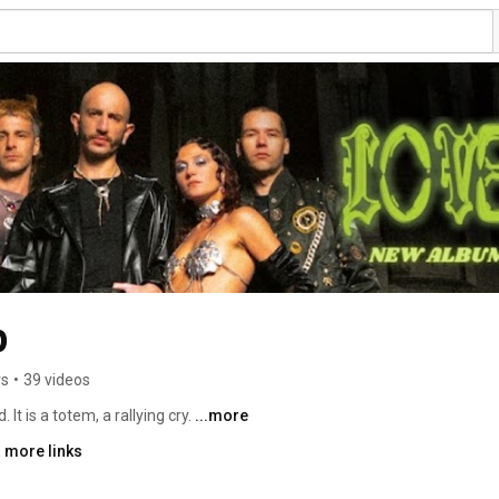
p
rs
•
39 videos
It is a totem, a rallying cry. 
...more
 more links