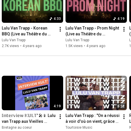
ÉLECTRICIENS

Jéremie Dignac 

4:33
4:19
Adrien Desmaret 

Lulu Van Trapp - Korean 
Lulu Van Trapp - Prom Night 
COORDINATEUR•RICE•S DE CASCADES

BBQ (Live au Théâtre du 
(Live au Théâtre du 
(
Michel Nguyen

Splendid)
Splendid)
Lulu Van Trapp
Lulu Van Trapp
L
Anthony Pho

2.7K views
•
4 years ago
1.5K views
•
4 years ago
1
Liva Rafidison 

CHORÉGRAPHE

Julien Lacroix

STYLISTE

Pierre Demones

ASSISTANT STYLISTE

Victor Pelenda

4:19
6:58
COIFFEUR

𝕀𝕟𝕥𝕖𝕣𝕧𝕚𝕖𝕨 𝕂𝕌𝕃𝕋' 🎤📱 Lulu 
Lulu Van Trapp : "On a réussi 
Kévin Jacotot

van Trapp aux Vieilles 
à voir d'où on vient, grâce 
Charrues 2022
au prochain album, on va 
Bretagne au coeur
Tourtoisie Music