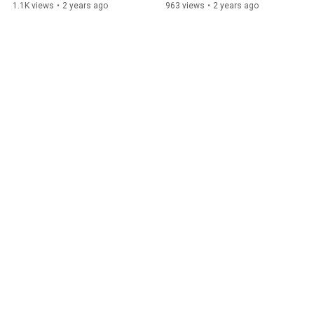
City' • FRANCE 24
1.1K views
•
2 years ago
963 views
•
2 years ago