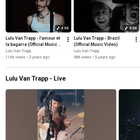
4:04
4:04
Lulu Van Trapp - l'amour et 
Lulu Van Trapp - Brazil 
la bagarre (Official Music 
(Official Music Video)
Video)
Lulu Van Trapp
Lulu Van Trapp
116K views
•
2 years ago
48K views
•
5 years ago
Lulu Van Trapp - Live