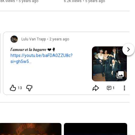
78K views
•
5 years ago
6.2K views
•
5 years ago
Lulu Van Trapp
•
2 years ago
𝒍’𝒂𝒎𝒐𝒖𝒓 𝒆𝒕 𝒍𝒂 𝒃𝒂𝒈𝒂𝒓𝒓𝒆 ❤️🥊
https://youtu.be/baFDA0ZZU8c?
si=gh5w5...
13
1