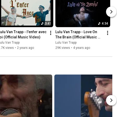
3:41
4:34
Lulu Van Trapp - l'enfer avec 
Lulu Van Trapp - Love On 
toi (Official Music Video)
The Brain (Official Music 
Video)
ulu Van Trapp
Lulu Van Trapp
.7K views
•
2 years ago
29K views
•
4 years ago