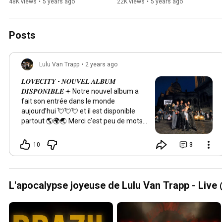
48K views
•
5 years ago
22K views
•
5 years ago
Posts
Lulu Van Trapp
•
2 years ago
𝑳𝑶𝑽𝑬𝑪𝑰𝑻𝒀 - 𝑵𝑶𝑼𝑽𝑬𝑳 𝑨𝑳𝑩𝑼𝑴
𝑫𝑰𝑺𝑷𝑶𝑵𝑰𝑩𝑳𝑬 𖥔 Notre nouvel album a
fait son entrée dans le monde
aujourd’hui 💘💘💘 et il est disponible
partout 🌎🌍🌏 Merci c’est peu de mots,
mais on les trouve pas encore ⚝̆̈ Merci à
@azzedine.djelil + @masteredbymike
10
3
qui l’ont construit avec nous_ Merci
@edward_wichard @pierre.seguin qui
en ont fait le plus bel objet_ Merci nos
alliés @backdoor.records
L'apocalypse joyeuse de Lulu Van Trapp - Live
@becausemusic @w_spectacle_ Merci
nos familles et nos amours_ Merci
Paris_ Merci à vous sans qui rien
n’existerait. Vous êtes notre force, notre