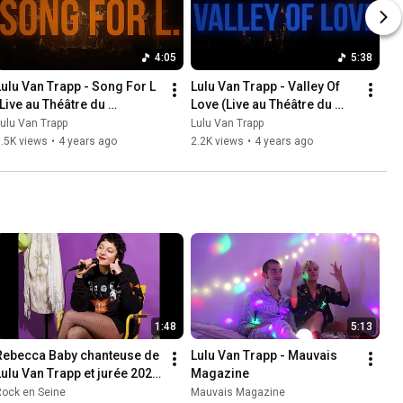
4:05
5:38
Lulu Van Trapp - Song For L 
Lulu Van Trapp - Valley Of 
Live au Théâtre du 
Love (Live au Théâtre du 
Splendid)
Splendid)
ulu Van Trapp
Lulu Van Trapp
.5K views
•
4 years ago
2.2K views
•
4 years ago
1:48
5:13
Rebecca Baby chanteuse de 
Lulu Van Trapp - Mauvais 
Lulu Van Trapp et jurée 2021 
Magazine
présente le tremplin 
Rock en Seine
Mauvais Magazine