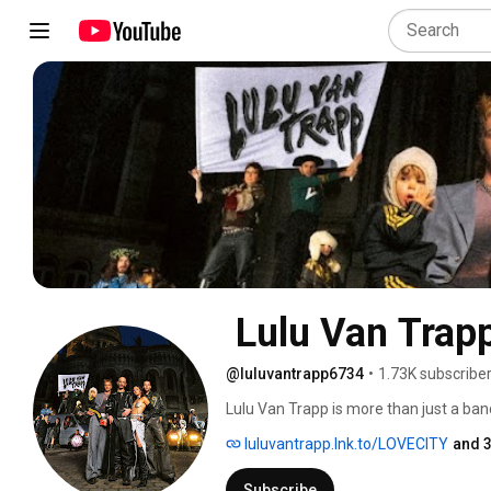
 Lulu Van Trap
@luluvantrapp6734
•
1.73K subscribe
Lulu Van Trapp is more than just a band. 
luluvantrapp.lnk.to/LOVECITY
and 3
Subscribe