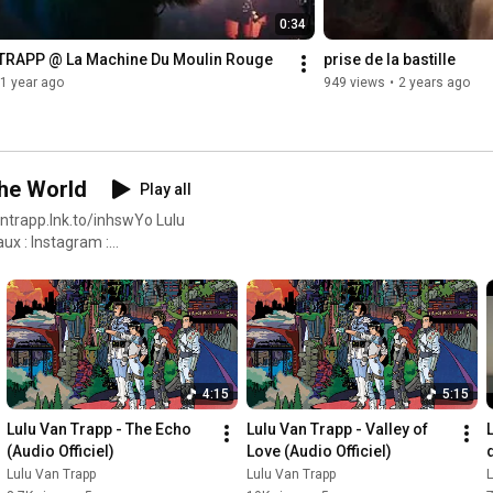
PRODUCTION EXECUTIVE

0:34
Hiersoir 

TRAPP @ La Machine Du Moulin Rouge
prise de la bastille
PRODUCTRICE.EUR.S

1 year ago
949 views
•
2 years ago
Anne-Cécile Jemin

Caroline Hélaine

Yoël Servadio

DIRECTRICE DE PRODUCTION

the World
Play all
Nolwenn Grall Jaubert

vantrapp.lnk.to/inhswYo Lulu
aux : Instagram :
ASSISTANT•E•S DE PRODUCTION

facebook.com/luluvantrapp​
Baptiste Archimbaud

 2021
Rachel Roncin

Léonne Le Scornec

CHEF OPÉRATEUR

Angelo Marques

4:15
5:15
1ER ASSISTANT À LA RÉALISATION

Lulu Van Trapp - The Echo 
Lulu Van Trapp - Valley of 
Pim Caloni 

(Audio Officiel)
Love (Audio Officiel)
Lulu Van Trapp
Lulu Van Trapp
L
2ÈME ASSISTANTE À LA RÉALISATION
