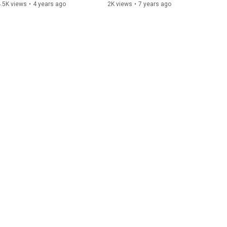
Première Seine !
.5K views
•
4 years ago
2K views
•
7 years ago