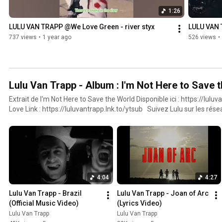
1:26
LULU VAN TRAPP @We Love Green - river styx
LULU VAN 
737 views
•
1 year ago
526 views
•
Lulu Van Trapp - Album : I'm Not Here to Save 
Extrait de I'm Not Here to Save the World Disponible ici : https://lulu
Love Link : https://luluvantrapp.lnk.to/ytsub​ Suivez Lulu sur les rése
https://www.instagram.com/luluvantrap...​ Facebook : https://www.
Twitter : https://twitter.com/luluvantrapp​ © BACKDOOR RECORDS -
4:04
4:27
Lulu Van Trapp - Brazil 
Lulu Van Trapp - Joan of Arc 
(Official Music Video)
(Lyrics Video)
Lulu Van Trapp
Lulu Van Trapp