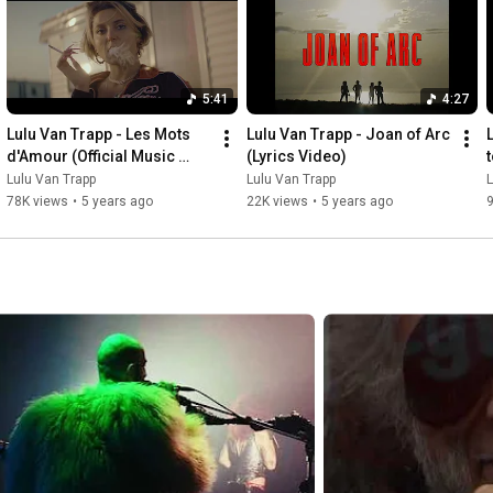
Rebecca Baby

Maxime Rezài Rashti

Nicolas Colson

Manuel Depond

5:41
4:27
LE PRODUCTEUR

Lulu Van Trapp - Les Mots 
Lulu Van Trapp - Joan of Arc 
Axel Huet 

d'Amour (Official Music 
(Lyrics Video)
Video)
Lulu Van Trapp
Lulu Van Trapp
L
LES INGÉNIEURS DU SON 

78K views
•
5 years ago
22K views
•
5 years ago
9
Nathan Herveux & Kevin Heuzé

RÉALISATRICE

Lucie Bourdeu

PRODUCTION DÉLÉGUÉE

Sombrero & Co 

Patrick Villeneuve

Karine Lepelletier

Carole Domenech

Léna Jourde

Tanguy Megevand
