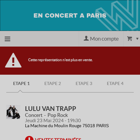
Mon compte
Accueil
Cette représentation n'est plus en vente.
billetterie
ETAPE 1
ETAPE 2
ETAPE 3
ETAPE 4
Site
officiel
LULU VAN TRAPP
Concert
Pop Rock
Jeudi 23 Mai 2024 - 19h30
La Machine du Moulin Rouge
75018 PARIS